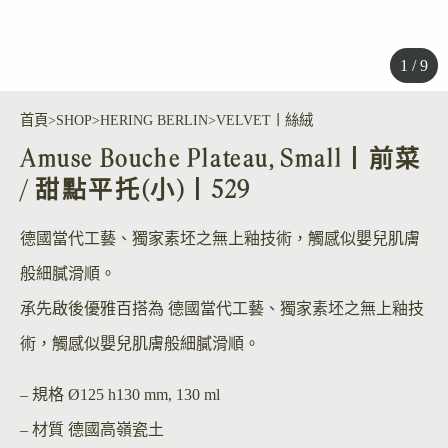
1 / 9
首頁
SHOP
HERING BERLIN
VELVET丨絲絨
Amuse Bouche Plateau, Small丨前菜
/ 甜點平托(小)丨529
德國當代工藝、獨家素坯之無上釉技術，觸感似嬰兒肌膚
般細膩滑順。
承先啟後優雅百搭為 德國當代工藝、獨家素坯之無上釉技
術，觸感似嬰兒肌膚般細膩滑順。
– 規格
Ø125 h130 mm, 130 ml
– 材質
德國高嶺瓷土