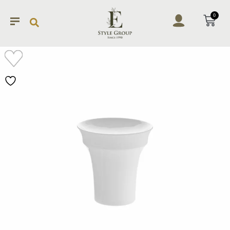
0
加入
願望
清單