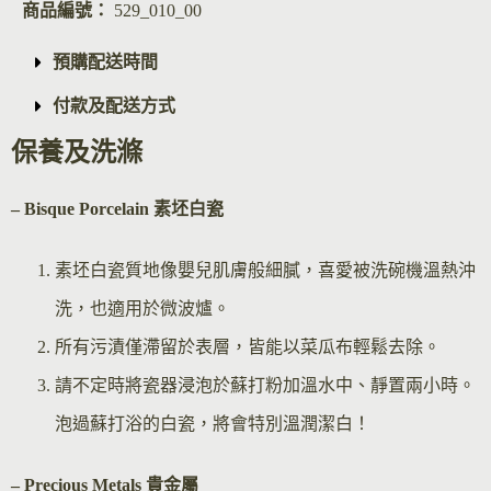
商品編號：
529_010_00
預購配送時間
付款及配送方式
保養及洗滌
– Bisque Por
celain 素坯白瓷
素坯白瓷質地像嬰兒肌膚般細膩，喜愛被洗碗機溫熱沖
洗，也適用於微波爐。
所有污漬僅滯留於表層，皆能以菜瓜布輕鬆去除。
請不定時將瓷器浸泡於蘇打粉加溫水中、靜置兩小時。
泡過蘇打浴的白瓷，將會特別溫潤潔白！
– Precious Metals 貴金屬