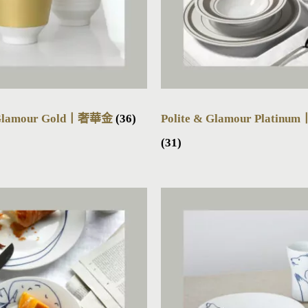
& Glamour Gold丨奢華金
(36)
Polite & Glamour Plati
(31)