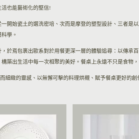
活也能藝術化的堅信!
一開始瓷土的選洗密培、次而是摩登的塑型設計、三者是以應
謹科學。
計，於焉包裹出歐系對於用餐更深一層的體驗追尋：以傳承百
，構築出生活中每一次相聚的美好。餐桌上永遠不只是食物，
lin純粹而細緻的靈感、以無懈可擊的料理烘襯、賦予餐桌更好