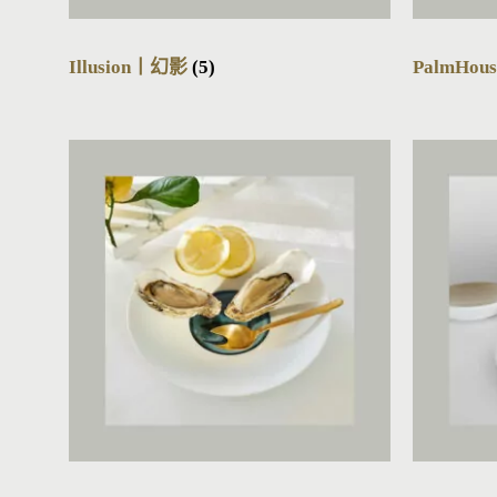
Illusion丨幻影
(5)
PalmHo