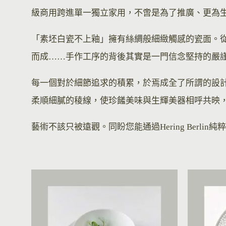
級商用跨進單一獨立家用，不啻是為了推廣、更為生
「素坯白瓷不上釉」擁有絲綢般細緻觸感的瓷面。從
而成……手作工序的背後其實是一門信念堅持的嚴
每一個對於細節追求的積累，於焉成全了所謂的設
柔順細膩的稜線，使珍饈美味與生輝美器相呼共映
藝術不該只被遠觀。同盼您能通過Hering Ber