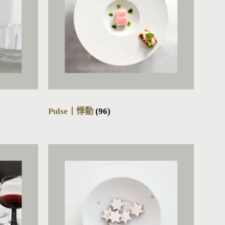
Pulse丨悸動
(96)