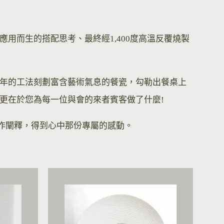
用而生的搭配思考、最終經1,400度高溫反覆燒製
年的工法刻劃富含藝術氣息的餐瓷，勾勒出餐桌上
更在於您為每一位與會的來者賓客做了什麼!
的創作闡釋，得到心中那份專屬的感動。