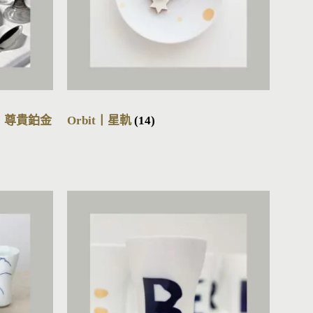
num丨尊貴鉑金
Orbit丨星軌
(14)