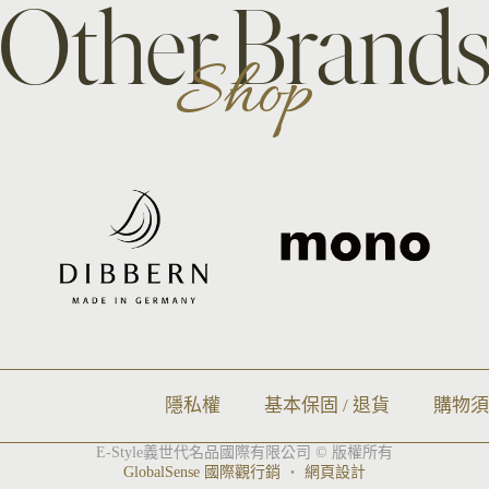
Other Brand
Shop
隱私權
基本保固 / 退貨
購物
E-Style義世代名品國際有限公司 © 版權所有
GlobalSense 國際觀行銷
‧
網頁設計