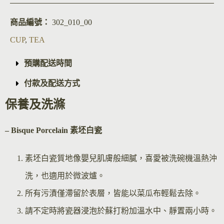
商品編號：
302_010_00
CUP
,
TEA
預購配送時間
付款及配送方式
保養及洗滌
– Bisque Por
celain 素坯白瓷
素坯白瓷質地像嬰兒肌膚般細膩，喜愛被洗碗機溫熱沖
洗，也適用於微波爐。
所有污漬僅滯留於表層，皆能以菜瓜布輕鬆去除。
請不定時將瓷器浸泡於蘇打粉加溫水中、靜置兩小時。