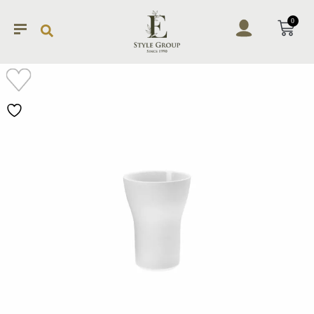
0
加入
願望
清單