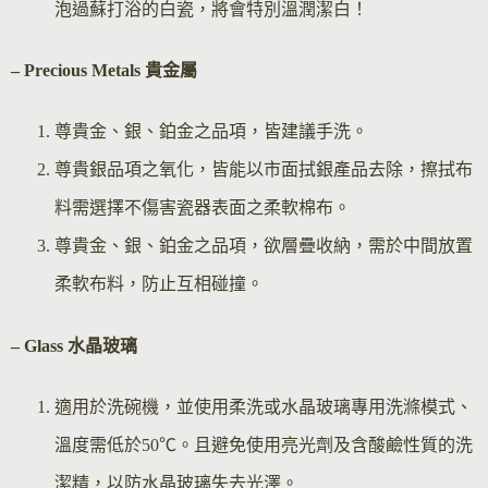
泡過蘇打浴的白瓷，將會特別溫潤潔白！
– Precious Metals 貴金屬
尊貴金、銀、鉑金之品項，皆建議手洗。
尊貴銀品項之氧化，皆能以市面拭銀產品去除，擦拭布
料需選擇不傷害瓷器表面之柔軟棉布。
尊貴金、銀、鉑金之品項，欲層疊收納，需於中間放置
柔軟布料，防止互相碰撞。
– Glass 水晶玻璃
適用於洗碗機，並使用柔洗或水晶玻璃專用洗滌模式、
溫度需低於50℃。且避免使用亮光劑及含酸鹼性質的洗
潔精，以防水晶玻璃失去光澤。