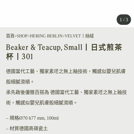
1 / 3
首頁
SHOP
HERING BERLIN
VELVET丨絲絨
Beaker & Teacup, Small丨日式煎茶
杯丨301
德國當代工藝、獨家素坯之無上釉技術，觸感似嬰兒肌膚
般細膩滑順。
承先啟後優雅百搭為 德國當代工藝、獨家素坯之無上釉技
術，觸感似嬰兒肌膚般細膩滑順。
– 規格
Ø70 h77 mm, 100ml
– 材質
德國高嶺瓷土