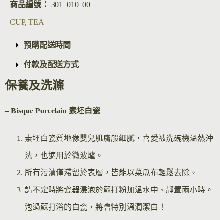
商品編號：
301_010_00
CUP
,
TEA
預購配送時間
付款及配送方式
保養及洗滌
– Bisque Por
celain 素坯白瓷
素坯白瓷質地像嬰兒肌膚般細膩，喜愛被洗碗機溫熱沖
洗，也適用於微波爐。
所有污漬僅滯留於表層，皆能以菜瓜布輕鬆去除。
請不定時將瓷器浸泡於蘇打粉加溫水中、靜置兩小時。
泡過蘇打浴的白瓷，將會特別溫潤潔白！