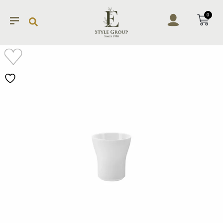
0
加入
願望
清單