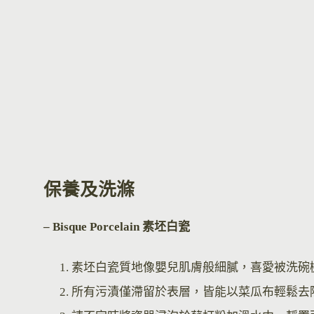
保養及洗滌
– Bisque Por
celain 素坯白瓷
素坯白瓷質地像嬰兒肌膚般細膩，喜愛被洗碗
所有污漬僅滯留於表層，皆能以菜瓜布輕鬆去