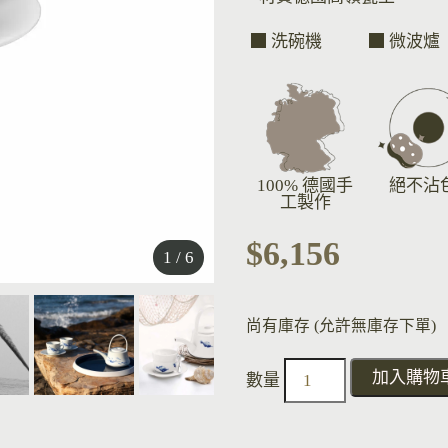
洗碗機
微波爐
100% 德國手
絕不沾
工製作
$
6,156
1 / 6
尚有庫存 (允許無庫存下單)
加入購物