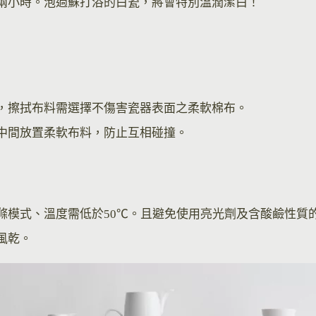
兩小時。泡過蘇打浴的白瓷，將會特別溫潤潔白！
，擦拭布料需選擇不傷害瓷器表面之柔軟棉布。
中間放置柔軟布料，防止互相碰撞。
滌模式、溫度需低於50℃。且避免使用亮光劑及含酸鹼性質
風乾。