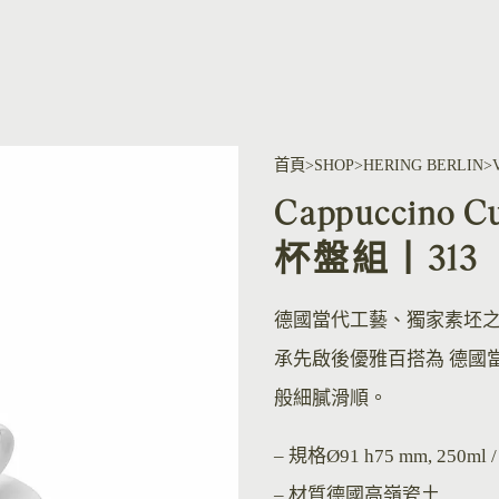
首頁
SHOP
HERING BERLIN
Cappuccino
杯盤組丨313
德國當代工藝、獨家素坯
承先啟後優雅百搭為 德國
般細膩滑順。
– 規格
Ø91 h75 mm, 250ml 
– 材質
德國高嶺瓷土