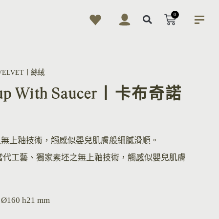
0
VELVET丨絲絨
 Cup With Saucer丨卡布奇諾
之無上釉技術，觸感似嬰兒肌膚般細膩滑順。
當代工藝、獨家素坯之無上釉技術，觸感似嬰兒肌膚
/ Ø160 h21 mm