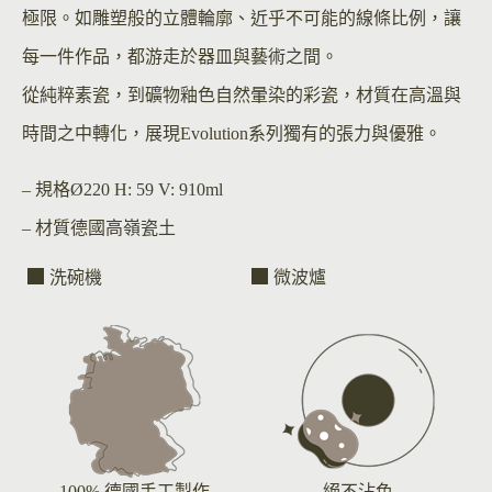
極限。如雕塑般的立體輪廓、近乎不可能的線條比例，讓
每一件作品，都游走於器皿與藝術之間。
從純粹素瓷，到礦物釉色自然暈染的彩瓷，材質在高溫與
時間之中轉化，展現Evolution系列獨有的張力與優雅。
– 規格
Ø220 H: 59 V: 910ml
– 材質
德國高嶺瓷土
洗碗機
微波爐
100% 德國手工製作
絕不沾色