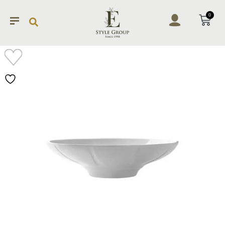
0
加入
願望
清單