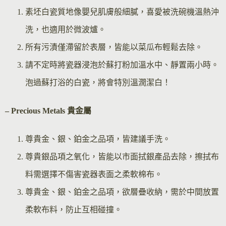
素坯白瓷質地像嬰兒肌膚般細膩，喜愛被洗碗機溫熱沖
洗，也適用於微波爐。
所有污漬僅滯留於表層，皆能以菜瓜布輕鬆去除。
請不定時將瓷器浸泡於蘇打粉加溫水中、靜置兩小時。
泡過蘇打浴的白瓷，將會特別溫潤潔白！
– Precious Metals 貴金屬
尊貴金、銀、鉑金之品項，皆建議手洗。
尊貴銀品項之氧化，皆能以市面拭銀產品去除，擦拭布
料需選擇不傷害瓷器表面之柔軟棉布。
尊貴金、銀、鉑金之品項，欲層疊收納，需於中間放置
柔軟布料，防止互相碰撞。