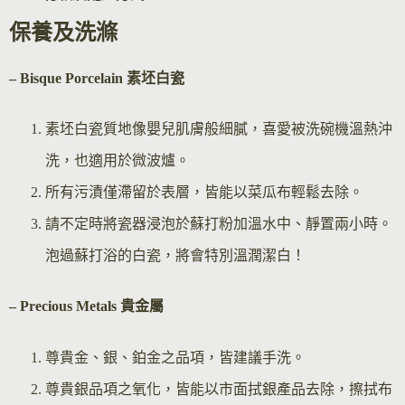
保養及洗滌
– Bisque Por
celain 素坯白瓷
素坯白瓷質地像嬰兒肌膚般細膩，喜愛被洗碗機溫熱沖
洗，也適用於微波爐。
所有污漬僅滯留於表層，皆能以菜瓜布輕鬆去除。
請不定時將瓷器浸泡於蘇打粉加溫水中、靜置兩小時。
泡過蘇打浴的白瓷，將會特別溫潤潔白！
– Precious Metals 貴金屬
尊貴金、銀、鉑金之品項，皆建議手洗。
尊貴銀品項之氧化，皆能以市面拭銀產品去除，擦拭布