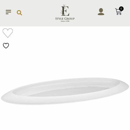
0
加入
願望
清單