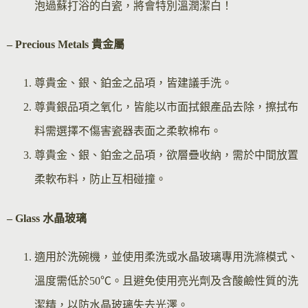
泡過蘇打浴的白瓷，將會特別溫潤潔白！
– Precious Metals 貴金屬
尊貴金、銀、鉑金之品項，皆建議手洗。
尊貴銀品項之氧化，皆能以市面拭銀產品去除，擦拭布
料需選擇不傷害瓷器表面之柔軟棉布。
尊貴金、銀、鉑金之品項，欲層疊收納，需於中間放置
柔軟布料，防止互相碰撞。
– Glass 水晶玻璃
適用於洗碗機，並使用柔洗或水晶玻璃專用洗滌模式、
溫度需低於50℃。且避免使用亮光劑及含酸鹼性質的洗
潔精，以防水晶玻璃失去光澤。