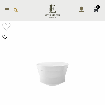
0
加入
願望
清單