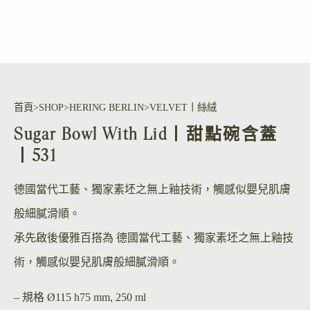
首頁
SHOP
HERING BERLIN
VELVET丨絲絨
Sugar Bowl With Lid丨甜點碗含蓋
丨531
德國當代工藝、獨家素坯之無上釉技術，觸感似嬰兒肌膚
般細膩滑順。
承先啟後優雅百搭為 德國當代工藝、獨家素坯之無上釉技
術，觸感似嬰兒肌膚般細膩滑順。
– 規格
Ø115 h75 mm, 250 ml