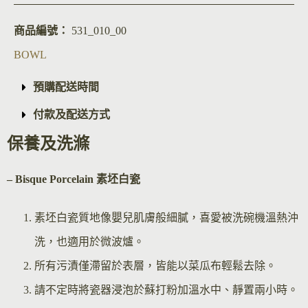
商品編號：
531_010_00
BOWL
預購配送時間
付款及配送方式
保養及洗滌
– Bisque Por
celain 素坯白瓷
素坯白瓷質地像嬰兒肌膚般細膩，喜愛被洗碗機溫熱沖
洗，也適用於微波爐。
所有污漬僅滯留於表層，皆能以菜瓜布輕鬆去除。
請不定時將瓷器浸泡於蘇打粉加溫水中、靜置兩小時。