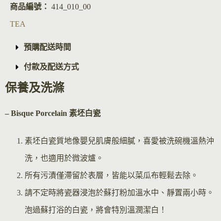
商品編號：
414_010_00
TEA
預購配送時間
付款及配送方式
保養及洗滌
– Bisque Por
celain 素坯白瓷
素坯白瓷質地像嬰兒肌膚般細膩，喜愛被洗碗機溫熱沖
洗，也適用於微波爐。
所有污漬僅滯留於表層，皆能以菜瓜布輕鬆去除。
請不定時將瓷器浸泡於蘇打粉加溫水中、靜置兩小時。
泡過蘇打浴的白瓷，將會特別溫潤潔白！