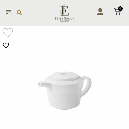
0
加入
願望
清單