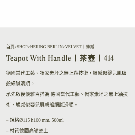
首頁
SHOP
HERING BERLIN
VELVET丨絲絨
Teapot With Handle丨茶壺丨414
德國當代工藝、獨家素坯之無上釉技術，觸感似嬰兒肌膚
般細膩滑順。
承先啟後優雅百搭為 德國當代工藝、獨家素坯之無上釉技
術，觸感似嬰兒肌膚般細膩滑順。
– 規格
Ø115 h100 mm, 500ml
– 材質
德國高嶺瓷土