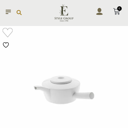
0
加入
願望
清單