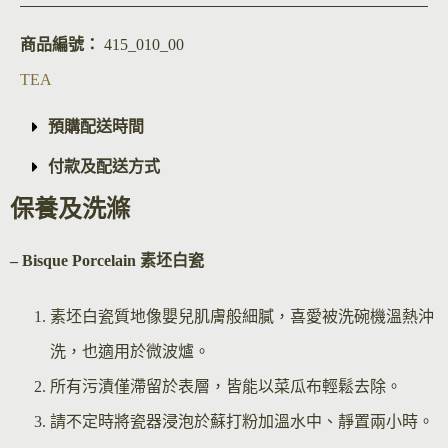
商品編號：
415_010_00
TEA
預購配送時間
付款及配送方式
保養及洗滌
– Bisque Por
celain 素坯白瓷
素坯白瓷質地像嬰兒肌膚般細膩，喜愛被洗碗機溫熱沖
洗，也適用於微波爐。
所有污漬僅滯留於表層，皆能以菜瓜布輕鬆去除。
請不定時將瓷器浸泡於蘇打粉加溫水中、靜置兩小時。