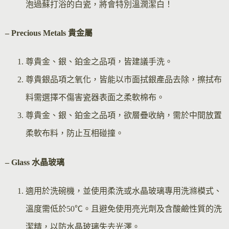
泡過蘇打浴的白瓷，將會特別溫潤潔白！
– Precious Metals 貴金屬
尊貴金、銀、鉑金之品項，皆建議手洗。
尊貴銀品項之氧化，皆能以市面拭銀產品去除，擦拭布
料需選擇不傷害瓷器表面之柔軟棉布。
尊貴金、銀、鉑金之品項，欲層疊收納，需於中間放置
柔軟布料，防止互相碰撞。
– Glass 水晶玻璃
適用於洗碗機，並使用柔洗或水晶玻璃專用洗滌模式、
溫度需低於50℃。且避免使用亮光劑及含酸鹼性質的洗
潔精，以防水晶玻璃失去光澤。