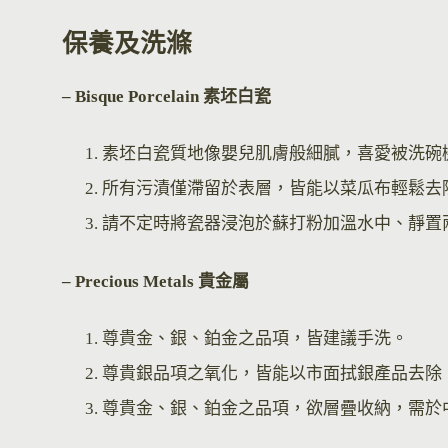
保養及洗滌
– Bisque Por
celain 素坯白瓷
素坯白瓷質地像嬰兒肌膚般細膩，喜愛被洗碗
所有污漬僅滯留於表層，皆能以菜瓜布輕鬆去
請不定時將瓷器浸泡於蘇打粉加溫水中、靜置
– Precious Metals 貴金屬
尊貴金、銀、鉑金之品項，皆建議手洗。
尊貴銀品項之氧化，皆能以市面拭銀產品去除
尊貴金、銀、鉑金之品項，欲層疊收納，需於