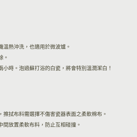
機溫熱沖洗，也適用於微波爐。
除。
兩小時。泡過蘇打浴的白瓷，將會特別溫潤潔白！
，擦拭布料需選擇不傷害瓷器表面之柔軟棉布。
中間放置柔軟布料，防止互相碰撞。