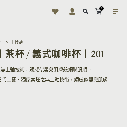
0
PULSE丨悸動
Cup丨茶杯 / 義式咖啡杯丨201
之無上釉技術，觸感似嬰兒肌膚般細膩滑順。
當代工藝、獨家素坯之無上釉技術，觸感似嬰兒肌膚