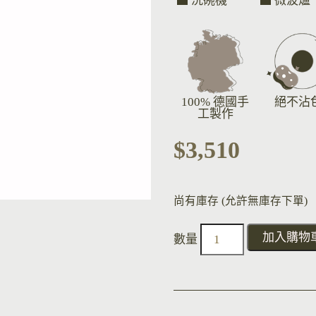
洗碗機
微波爐
100% 德國手
絕不沾
工製作
$
3,510
尚有庫存 (允許無庫存下單)
加入購物