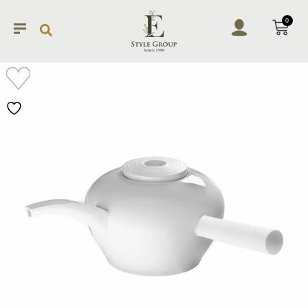
0
加入
願望
清單