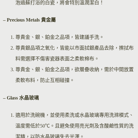
泡過蘇打浴的白瓷，將會特別溫潤潔白！
– Precious Metals 貴金屬
尊貴金、銀、鉑金之品項，皆建議手洗。
尊貴銀品項之氧化，皆能以市面拭銀產品去除，擦拭布
料需選擇不傷害瓷器表面之柔軟棉布。
尊貴金、銀、鉑金之品項，欲層疊收納，需於中間放置
柔軟布料，防止互相碰撞。
– Glass 水晶玻璃
適用於洗碗機，並使用柔洗或水晶玻璃專用洗滌模式、
溫度需低於50℃。且避免使用亮光劑及含酸鹼性質的洗
潔精，以防水晶玻璃失去光澤。