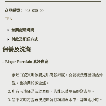
商品編號：
403_030_00
TEA
預購配送時間
付款及配送方式
保養及洗滌
– Bisque Por
celain 素坯白瓷
素坯白瓷質地像嬰兒肌膚般細膩，喜愛被洗碗機溫熱沖
洗，也適用於微波爐。
所有污漬僅滯留於表層，皆能以菜瓜布輕鬆去除。
請不定時將瓷器浸泡於蘇打粉加溫水中、靜置兩小時。