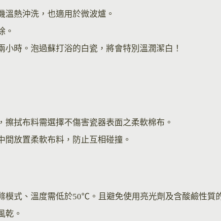
機溫熱沖洗，也適用於微波爐。
除。
兩小時。泡過蘇打浴的白瓷，將會特別溫潤潔白！
，擦拭布料需選擇不傷害瓷器表面之柔軟棉布。
中間放置柔軟布料，防止互相碰撞。
滌模式、溫度需低於50℃。且避免使用亮光劑及含酸鹼性質
風乾。