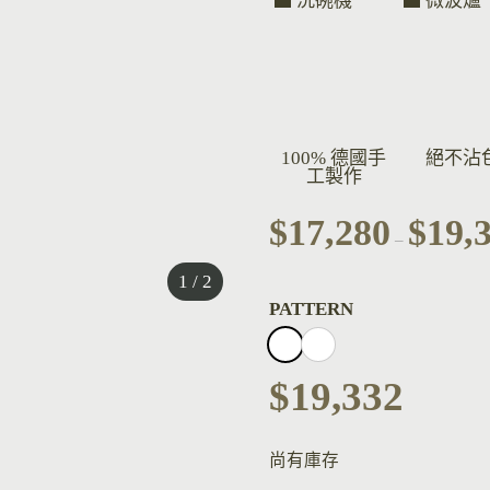
洗碗機
微波爐
100% 德國手
絕不沾
工製作
$
17,280
$
19,
–
1 / 2
PATTERN
$
19,332
尚有庫存