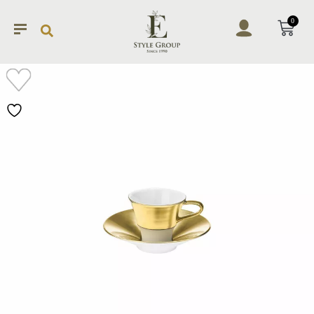
0
加入
願望
清單