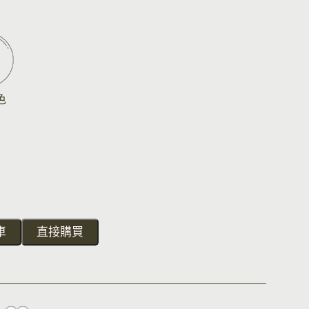
色
車
直接購買