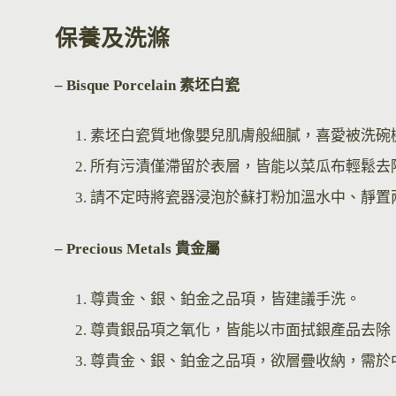
保養及洗滌
– Bisque Por
celain 素坯白瓷
素坯白瓷質地像嬰兒肌膚般細膩，喜愛被洗碗
所有污漬僅滯留於表層，皆能以菜瓜布輕鬆去
請不定時將瓷器浸泡於蘇打粉加溫水中、靜置
– Precious Metals 貴金屬
尊貴金、銀、鉑金之品項，皆建議手洗。
尊貴銀品項之氧化，皆能以市面拭銀產品去除
尊貴金、銀、鉑金之品項，欲層疊收納，需於