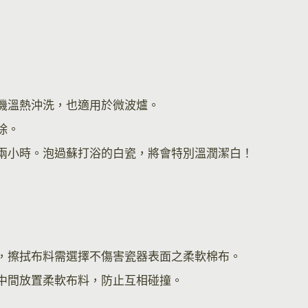
機溫熱沖洗，也適用於微波爐。
除。
兩小時。泡過蘇打浴的白瓷，將會特別溫潤潔白！
，擦拭布料需選擇不傷害瓷器表面之柔軟棉布。
中間放置柔軟布料，防止互相碰撞。