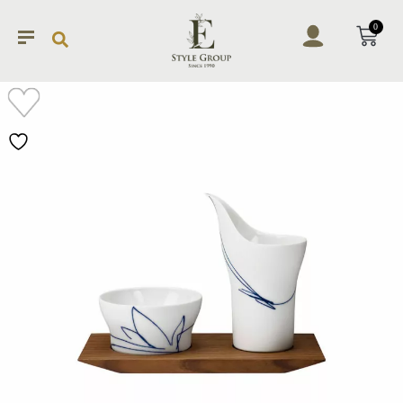
0
加入
願望
清單