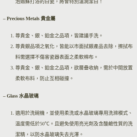
泡過蘇打浴的白瓷，將會特別溫潤潔白！
– Precious Metals 貴金屬
尊貴金、銀、鉑金之品項，皆建議手洗。
尊貴銀品項之氧化，皆能以市面拭銀產品去除，擦拭布
料需選擇不傷害瓷器表面之柔軟棉布。
尊貴金、銀、鉑金之品項，欲層疊收納，需於中間放置
柔軟布料，防止互相碰撞。
– Glass 水晶玻璃
適用於洗碗機，並使用柔洗或水晶玻璃專用洗滌模式、
溫度需低於50℃。且避免使用亮光劑及含酸鹼性質的洗
潔精，以防水晶玻璃失去光澤。