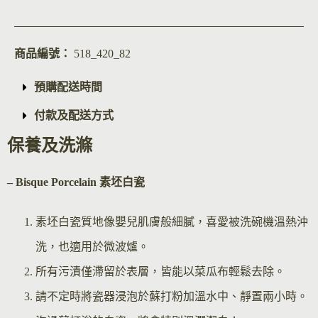
商品編號：
518_420_82
預購配送時間
付款及配送方式
保養及洗滌
– Bisque Por
celain 素坯白瓷
素坯白瓷質地像嬰兒肌膚般細膩，喜愛被洗碗機溫熱沖
洗，也適用於微波爐。
所有污漬僅滯留於表層，皆能以菜瓜布輕鬆去除。
請不定時將瓷器浸泡於蘇打粉加溫水中、靜置兩小時。