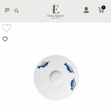
0
加入
願望
清單