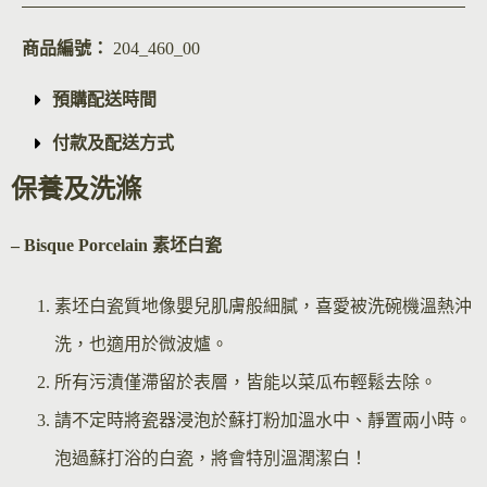
商品編號：
204_460_00
預購配送時間
付款及配送方式
保養及洗滌
– Bisque Por
celain 素坯白瓷
素坯白瓷質地像嬰兒肌膚般細膩，喜愛被洗碗機溫熱沖
洗，也適用於微波爐。
所有污漬僅滯留於表層，皆能以菜瓜布輕鬆去除。
請不定時將瓷器浸泡於蘇打粉加溫水中、靜置兩小時。
泡過蘇打浴的白瓷，將會特別溫潤潔白！