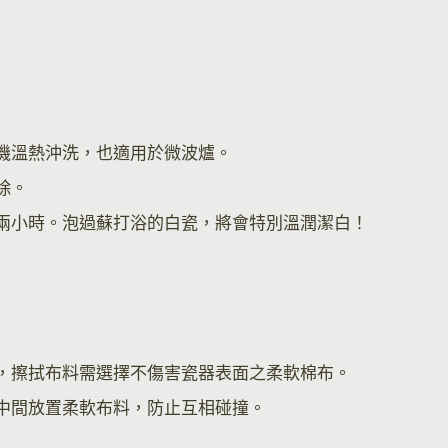
機溫熱沖洗，也適用於微波爐。
除。
兩小時。泡過蘇打浴的白瓷，將會特別溫潤潔白！
，擦拭布料需選擇不傷害瓷器表面之柔軟棉布。
中間放置柔軟布料，防止互相碰撞。