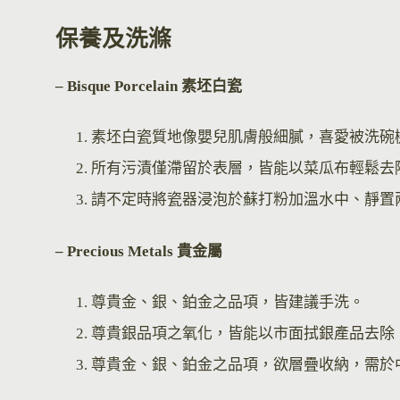
保養及洗滌
– Bisque Por
celain 素坯白瓷
素坯白瓷質地像嬰兒肌膚般細膩，喜愛被洗碗
所有污漬僅滯留於表層，皆能以菜瓜布輕鬆去
請不定時將瓷器浸泡於蘇打粉加溫水中、靜置
– Precious Metals 貴金屬
尊貴金、銀、鉑金之品項，皆建議手洗。
尊貴銀品項之氧化，皆能以市面拭銀產品去除
尊貴金、銀、鉑金之品項，欲層疊收納，需於