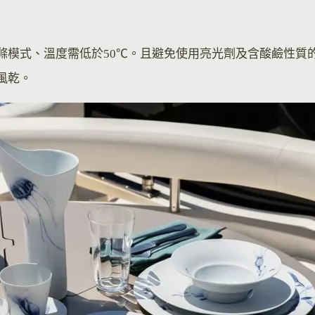
滌模式、溫度需低於50℃。且避免使用亮光劑及含酸鹼性質
風乾。