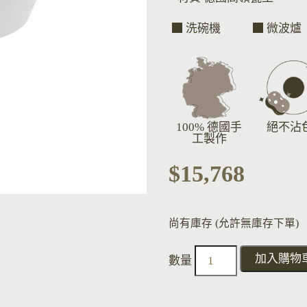
洗碗機
微波爐
100% 德國手
絕不沾
工製作
$
15,768
尚有庫存 (允許無庫存下單)
加入購物