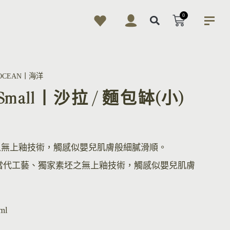
0
OCEAN丨海洋
l, Small丨沙拉 / 麵包缽(小)
之無上釉技術，觸感似嬰兒肌膚般細膩滑順。
當代工藝、獨家素坯之無上釉技術，觸感似嬰兒肌膚
ml