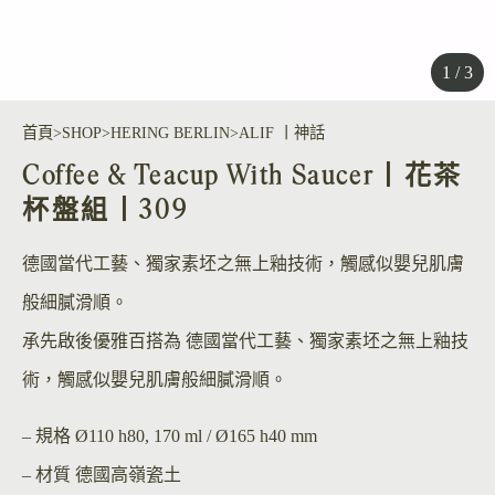
1 / 3
首頁
SHOP
HERING BERLIN
ALIF 丨神話
Coffee & Teacup With Saucer丨花茶
杯盤組丨309
德國當代工藝、獨家素坯之無上釉技術，觸感似嬰兒肌膚
般細膩滑順。
承先啟後優雅百搭為 德國當代工藝、獨家素坯之無上釉技
術，觸感似嬰兒肌膚般細膩滑順。
– 規格
Ø110 h80, 170 ml / Ø165 h40 mm
– 材質
德國高嶺瓷土