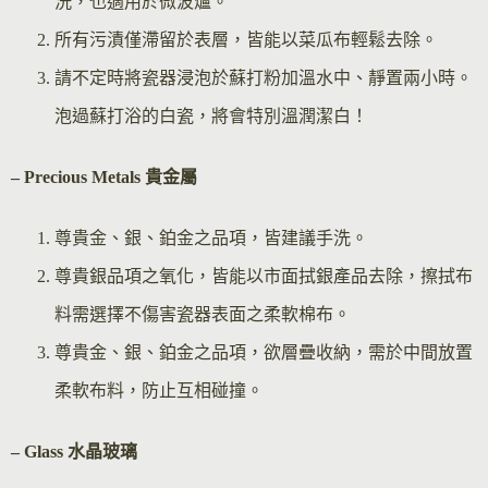
洗，也適用於微波爐。
所有污漬僅滯留於表層，皆能以菜瓜布輕鬆去除。
請不定時將瓷器浸泡於蘇打粉加溫水中、靜置兩小時。
泡過蘇打浴的白瓷，將會特別溫潤潔白！
– Precious Metals 貴金屬
尊貴金、銀、鉑金之品項，皆建議手洗。
尊貴銀品項之氧化，皆能以市面拭銀產品去除，擦拭布
料需選擇不傷害瓷器表面之柔軟棉布。
尊貴金、銀、鉑金之品項，欲層疊收納，需於中間放置
柔軟布料，防止互相碰撞。
– Glass 水晶玻璃