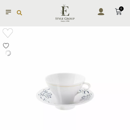
0
加入
願望
清單