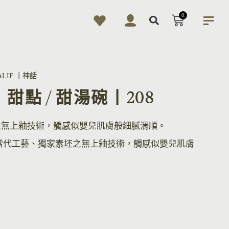
0
ALIF 丨神話
wl丨甜點 / 甜湯碗丨208
之無上釉技術，觸感似嬰兒肌膚般細膩滑順。
當代工藝、獨家素坯之無上釉技術，觸感似嬰兒肌膚