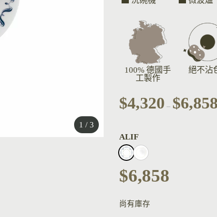
洗碗機
微波爐
100% 德國手
絕不沾
工製作
$
4,320
$
6,85
–
1 / 3
ALIF
$
6,858
尚有庫存