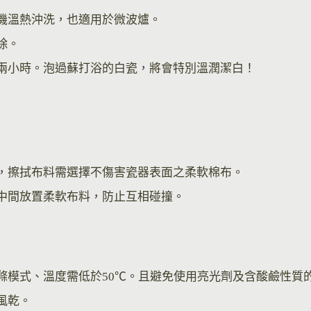
機溫熱沖洗，也適用於微波爐。
除。
兩小時。泡過蘇打浴的白瓷，將會特別溫潤潔白！
，擦拭布料需選擇不傷害瓷器表面之柔軟棉布。
中間放置柔軟布料，防止互相碰撞。
滌模式、溫度需低於50℃。且避免使用亮光劑及含酸鹼性質
風乾。