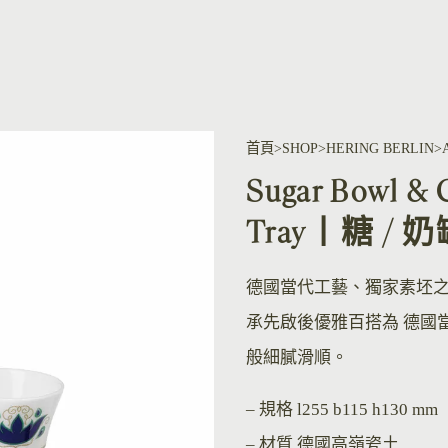
首頁
SHOP
HERING BERLIN
Sugar Bowl & 
Tray丨糖 /
德國當代工藝、獨家素坯
承先啟後優雅百搭為 德國
般細膩滑順。
– 規格
l255 b115 h130 mm
– 材質
德國高嶺瓷土