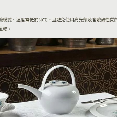
滌模式、溫度需低於50℃。且避免使用亮光劑及含酸鹼性質
風乾。