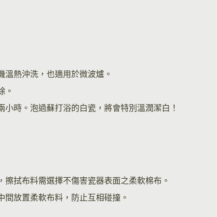
機溫熱沖洗，也適用於微波爐。
除。
兩小時。泡過蘇打浴的白瓷，將會特別溫潤潔白！
，擦拭布料需選擇不傷害瓷器表面之柔軟棉布。
中間放置柔軟布料，防止互相碰撞。