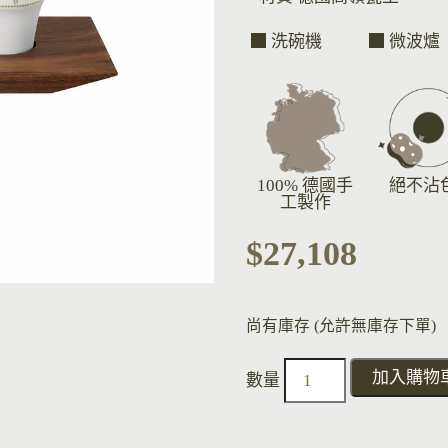
洗碗機
微波爐
100% 德國手
絕不沾
工製作
$
27,108
尚有庫存 (允許無庫存下單)
加入購物