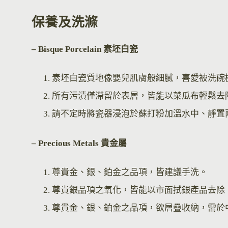
保養及洗滌
– Bisque Por
celain 素坯白瓷
素坯白瓷質地像嬰兒肌膚般細膩，喜愛被洗碗
所有污漬僅滯留於表層，皆能以菜瓜布輕鬆去
請不定時將瓷器浸泡於蘇打粉加溫水中、靜置
– Precious Metals 貴金屬
尊貴金、銀、鉑金之品項，皆建議手洗。
尊貴銀品項之氧化，皆能以市面拭銀產品去除
尊貴金、銀、鉑金之品項，欲層疊收納，需於