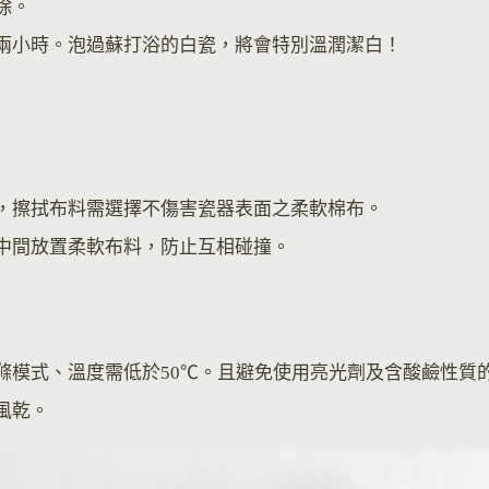
除。
兩小時。泡過蘇打浴的白瓷，將會特別溫潤潔白！
，擦拭布料需選擇不傷害瓷器表面之柔軟棉布。
中間放置柔軟布料，防止互相碰撞。
滌模式、溫度需低於50℃。且避免使用亮光劑及含酸鹼性質
風乾。