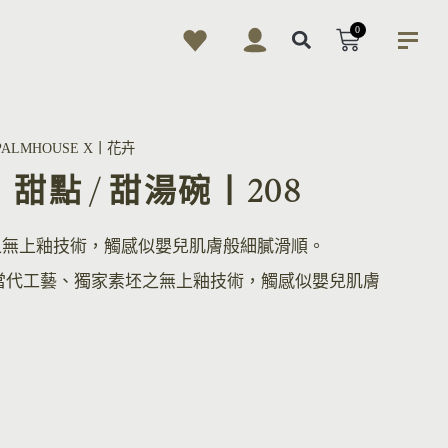
0
PALMHOUSE X丨花卉
wl丨甜點 / 甜湯碗丨208
之無上釉技術，觸感似嬰兒肌膚般細膩滑順。
當代工藝、獨家素坯之無上釉技術，觸感似嬰兒肌膚