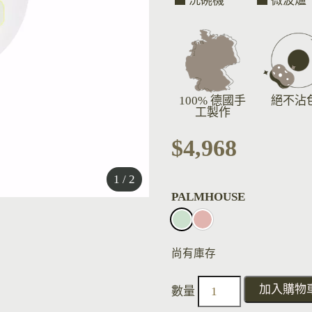
洗碗機
微波爐
100% 德國手
絕不沾
工製作
$
4,968
1 / 2
PALMHOUSE
尚有庫存
加入購物