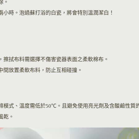
除。
兩小時。泡過蘇打浴的白瓷，將會特別溫潤潔白！
，擦拭布料需選擇不傷害瓷器表面之柔軟棉布。
中間放置柔軟布料，防止互相碰撞。
滌模式、溫度需低於50℃。且避免使用亮光劑及含酸鹼性質
風乾。