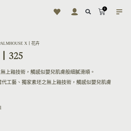
0
PALMHOUSE X丨花卉
丨325
之無上釉技術，觸感似嬰兒肌膚般細膩滑順。
當代工藝、獨家素坯之無上釉技術，觸感似嬰兒肌膚
l