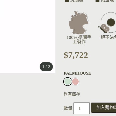
洗碗機
微波爐
100% 德國手
絕不沾
工製作
$
7,722
1 / 2
PALMHOUSE
尚有庫存
加入購物