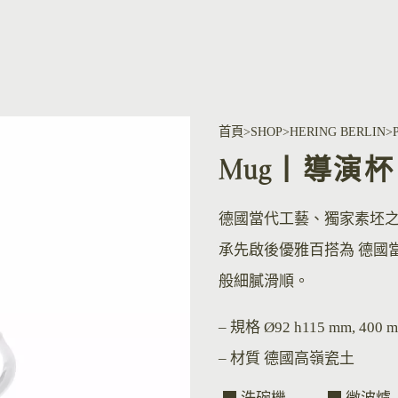
首頁
SHOP
HERING BERLIN
Mug丨導演杯
德國當代工藝、獨家素坯
承先啟後優雅百搭為 德國
般細膩滑順。
– 規格
Ø92 h115 mm, 400 m
– 材質
德國高嶺瓷土