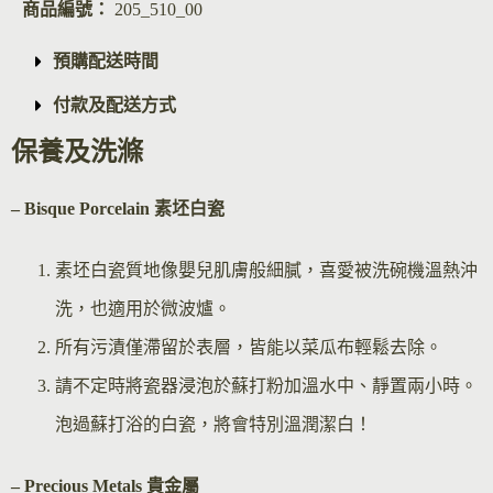
商品編號：
205_510_00
預購配送時間
付款及配送方式
保養及洗滌
– Bisque Por
celain 素坯白瓷
素坯白瓷質地像嬰兒肌膚般細膩，喜愛被洗碗機溫熱沖
洗，也適用於微波爐。
所有污漬僅滯留於表層，皆能以菜瓜布輕鬆去除。
請不定時將瓷器浸泡於蘇打粉加溫水中、靜置兩小時。
泡過蘇打浴的白瓷，將會特別溫潤潔白！
– Precious Metals 貴金屬