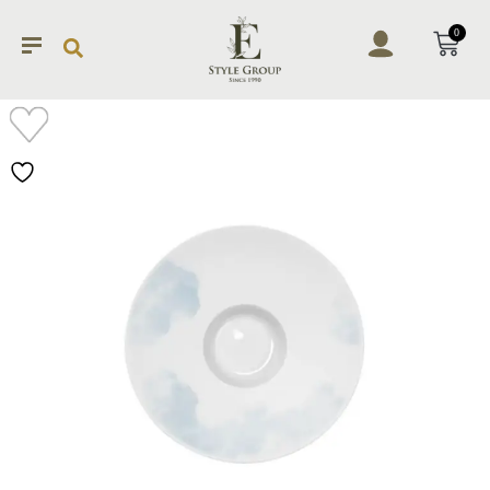
0
加入
願望
清單