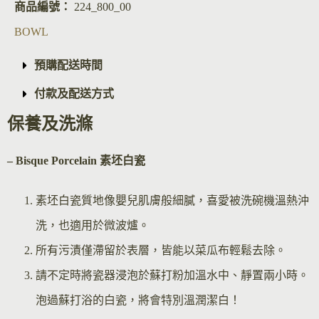
商品編號：
224_800_00
BOWL
預購配送時間
付款及配送方式
保養及洗滌
– Bisque Por
celain 素坯白瓷
素坯白瓷質地像嬰兒肌膚般細膩，喜愛被洗碗機溫熱沖
洗，也適用於微波爐。
所有污漬僅滯留於表層，皆能以菜瓜布輕鬆去除。
請不定時將瓷器浸泡於蘇打粉加溫水中、靜置兩小時。
泡過蘇打浴的白瓷，將會特別溫潤潔白！