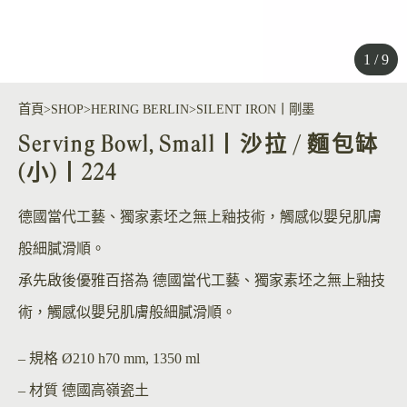
1 / 9
首頁
SHOP
HERING BERLIN
SILENT IRON丨剛墨
Serving Bowl, Small丨沙拉 / 麵包缽
(小)丨224
德國當代工藝、獨家素坯之無上釉技術，觸感似嬰兒肌膚
般細膩滑順。
承先啟後優雅百搭為 德國當代工藝、獨家素坯之無上釉技
術，觸感似嬰兒肌膚般細膩滑順。
– 規格
Ø210 h70 mm, 1350 ml
– 材質
德國高嶺瓷土