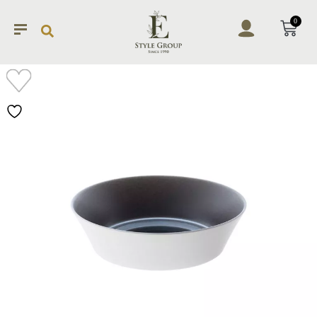
0
加入
願望
清單