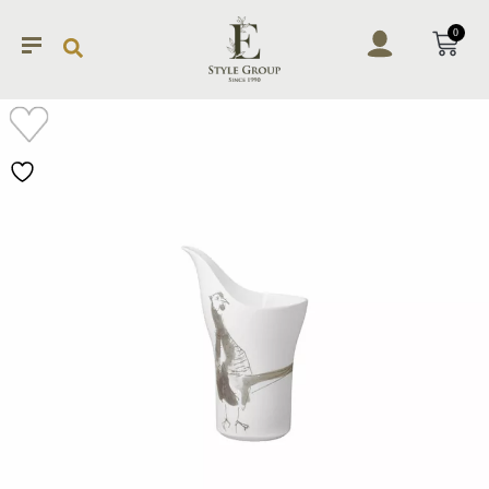
0
加入
願望
清單