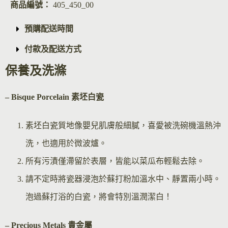
商品編號：
405_450_00
預購配送時間
付款及配送方式
保養及洗滌
– Bisque Por
celain 素坯白瓷
素坯白瓷質地像嬰兒肌膚般細膩，喜愛被洗碗機溫熱沖
洗，也適用於微波爐。
所有污漬僅滯留於表層，皆能以菜瓜布輕鬆去除。
請不定時將瓷器浸泡於蘇打粉加溫水中、靜置兩小時。
泡過蘇打浴的白瓷，將會特別溫潤潔白！
– Precious Metals 貴金屬