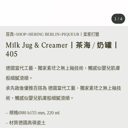
1 / 4
首頁
SHOP
HERING BERLIN
PIQUEUR丨皇家打獵
Milk Jug & Creamer丨茶海 / 奶罐丨
405
德國當代工藝、獨家素坯之無上釉技術，觸感似嬰兒肌膚
般細膩滑順。
承先啟後優雅百搭為 德國當代工藝、獨家素坯之無上釉技
術，觸感似嬰兒肌膚般細膩滑順。
– 規格
Ø80 h155 mm, 220 ml
– 材質
德國高嶺瓷土