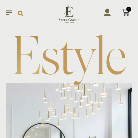
0
E
style