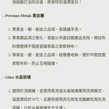
泡過蘇打浴的白瓷，將會特別溫潤潔白！
– Precious Metals 貴金屬
尊貴金、銀、鉑金之品項，皆建議手洗。
尊貴銀品項之氧化，皆能以市面拭銀產品去除，擦拭布
料需選擇不傷害瓷器表面之柔軟棉布。
尊貴金、銀、鉑金之品項，欲層疊收納，需於中間放置
柔軟布料，防止互相碰撞。
– Glass 水晶玻璃
適用於洗碗機，並使用柔洗或水晶玻璃專用洗滌模式、
溫度需低於50℃。且避免使用亮光劑及含酸鹼性質的洗
潔精，以防水晶玻璃失去光澤。