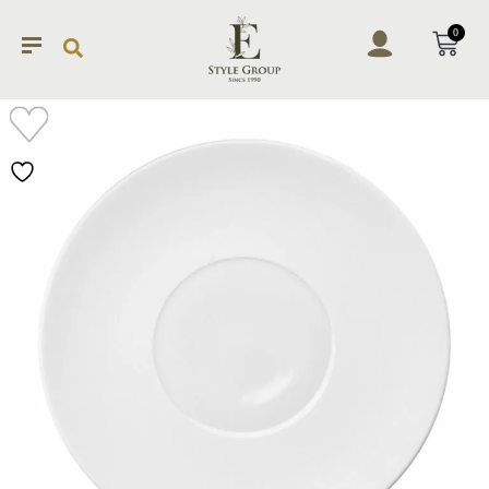
0
加入
願望
清單