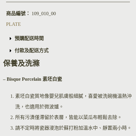
商品編號：
109_010_00
PLATE
預購配送時間
付款及配送方式
保養及洗滌
– Bisque Por
celain 素坯白瓷
素坯白瓷質地像嬰兒肌膚般細膩，喜愛被洗碗機溫熱沖
洗，也適用於微波爐。
所有污漬僅滯留於表層，皆能以菜瓜布輕鬆去除。
請不定時將瓷器浸泡於蘇打粉加溫水中、靜置兩小時。