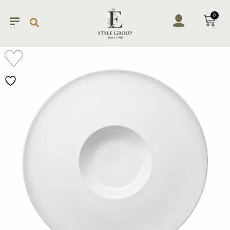
0
加入
願望
清單