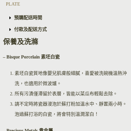
PLATE
預購配送時間
付款及配送方式
保養及洗滌
– Bisque Por
celain 素坯白瓷
素坯白瓷質地像嬰兒肌膚般細膩，喜愛被洗碗機溫熱沖
洗，也適用於微波爐。
所有污漬僅滯留於表層，皆能以菜瓜布輕鬆去除。
請不定時將瓷器浸泡於蘇打粉加溫水中、靜置兩小時。
泡過蘇打浴的白瓷，將會特別溫潤潔白！
– Precious Metals 貴金屬