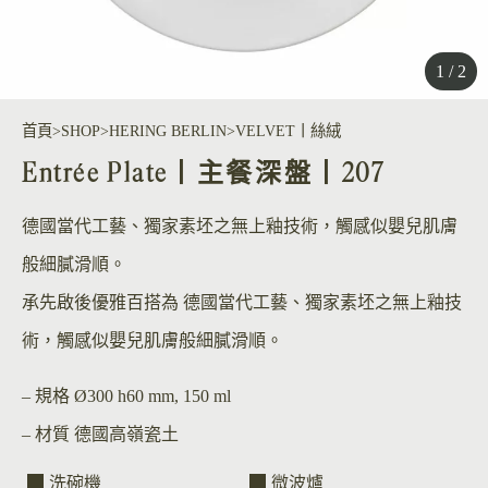
1 / 2
首頁
SHOP
HERING BERLIN
VELVET丨絲絨
Entrée Plate丨主餐深盤丨207
德國當代工藝、獨家素坯之無上釉技術，觸感似嬰兒肌膚
般細膩滑順。
承先啟後優雅百搭為 德國當代工藝、獨家素坯之無上釉技
術，觸感似嬰兒肌膚般細膩滑順。
– 規格
Ø300 h60 mm, 150 ml
– 材質
德國高嶺瓷土
洗碗機
微波爐