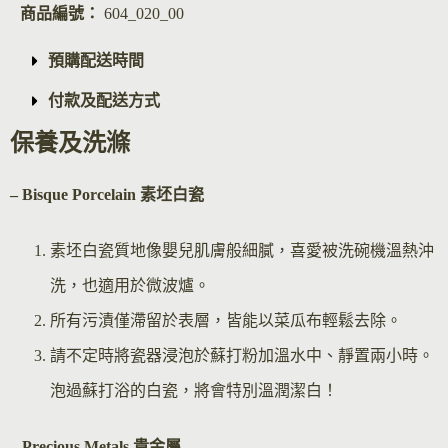
商品編號：
604_020_00
預購配送時間
付款及配送方式
保養及洗滌
– Bisque Por
celain 素坯白瓷
素坯白瓷質地像嬰兒肌膚般細膩，喜愛被洗碗機溫熱沖
洗，也適用於微波爐。
所有污漬僅滯留於表層，皆能以菜瓜布輕鬆去除。
請不定時將瓷器浸泡於蘇打粉加溫水中、靜置兩小時。
泡過蘇打浴的白瓷，將會特別溫潤潔白！
– Precious Metals 貴金屬