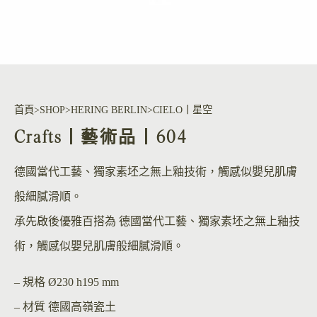
首頁
SHOP
HERING BERLIN
CIELO丨星空
Crafts丨藝術品丨604
德國當代工藝、獨家素坯之無上釉技術，觸感似嬰兒肌膚
般細膩滑順。
承先啟後優雅百搭為 德國當代工藝、獨家素坯之無上釉技
術，觸感似嬰兒肌膚般細膩滑順。
– 規格
Ø230 h195 mm
– 材質
德國高嶺瓷土