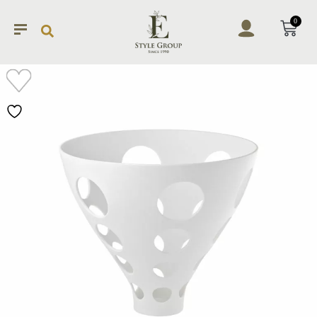
0
加入
願望
清單