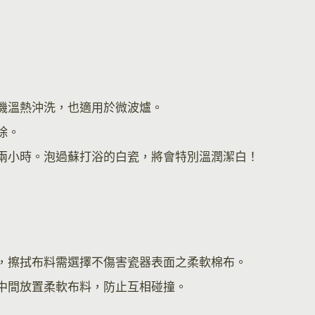
機溫熱沖洗，也適用於微波爐。
除。
兩小時。泡過蘇打浴的白瓷，將會特別溫潤潔白！
，擦拭布料需選擇不傷害瓷器表面之柔軟棉布。
中間放置柔軟布料，防止互相碰撞。