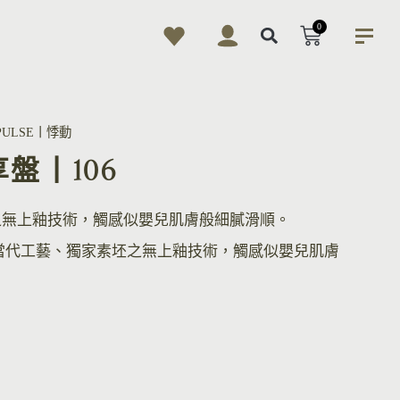
0
PULSE丨悸動
享盤丨106
之無上釉技術，觸感似嬰兒肌膚般細膩滑順。
當代工藝、獨家素坯之無上釉技術，觸感似嬰兒肌膚