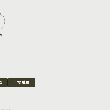
色
車
直接購買