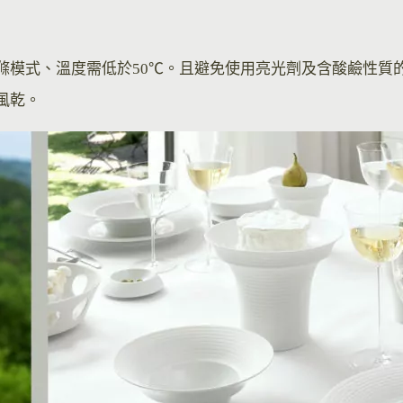
滌模式、溫度需低於50℃。且避免使用亮光劑及含酸鹼性質
風乾。