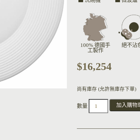
洗碗機
微波爐
100% 德國手
絕不沾
工製作
$
16,254
尚有庫存 (允許無庫存下單)
加入購物