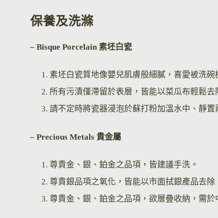
保養及洗滌
– Bisque Por
celain 素坯白瓷
素坯白瓷質地像嬰兒肌膚般細膩，喜愛被洗碗
所有污漬僅滯留於表層，皆能以菜瓜布輕鬆去
請不定時將瓷器浸泡於蘇打粉加溫水中、靜置
– Precious Metals 貴金屬
尊貴金、銀、鉑金之品項，皆建議手洗。
尊貴銀品項之氧化，皆能以市面拭銀產品去除
尊貴金、銀、鉑金之品項，欲層疊收納，需於