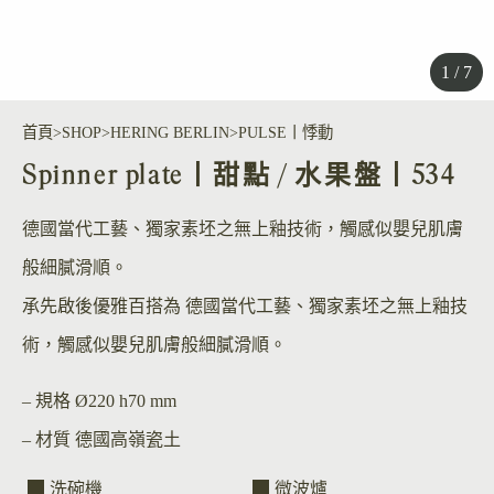
1 / 7
首頁
SHOP
HERING BERLIN
PULSE丨悸動
Spinner plate丨甜點 / 水果盤丨534
德國當代工藝、獨家素坯之無上釉技術，觸感似嬰兒肌膚
般細膩滑順。
承先啟後優雅百搭為 德國當代工藝、獨家素坯之無上釉技
術，觸感似嬰兒肌膚般細膩滑順。
– 規格
Ø220 h70 mm
– 材質
德國高嶺瓷土
洗碗機
微波爐