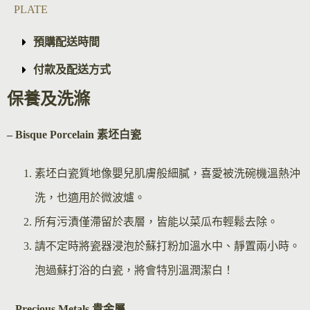
PLATE
預購配送時間
付款及配送方式
保養及洗滌
– Bisque Por
celain 素坯白瓷
素坯白瓷質地像嬰兒肌膚般細膩，喜愛被洗碗機溫熱沖
洗，也適用於微波爐。
所有污漬僅滯留於表層，皆能以菜瓜布輕鬆去除。
請不定時將瓷器浸泡於蘇打粉加溫水中、靜置兩小時。
泡過蘇打浴的白瓷，將會特別溫潤潔白！
– Precious Metals 貴金屬