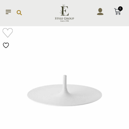
0
加入
願望
清單