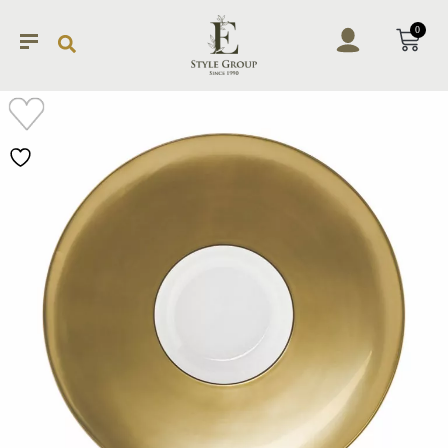
0
加入
願望
清單