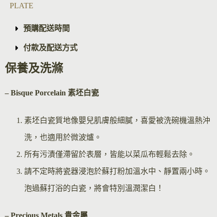
PLATE
預購配送時間
付款及配送方式
保養及洗滌
– Bisque Por
celain 素坯白瓷
素坯白瓷質地像嬰兒肌膚般細膩，喜愛被洗碗機溫熱沖
洗，也適用於微波爐。
所有污漬僅滯留於表層，皆能以菜瓜布輕鬆去除。
請不定時將瓷器浸泡於蘇打粉加溫水中、靜置兩小時。
泡過蘇打浴的白瓷，將會特別溫潤潔白！
– Precious Metals 貴金屬