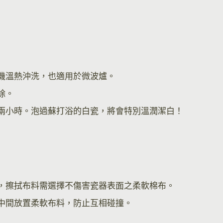
機溫熱沖洗，也適用於微波爐。
除。
兩小時。泡過蘇打浴的白瓷，將會特別溫潤潔白！
，擦拭布料需選擇不傷害瓷器表面之柔軟棉布。
中間放置柔軟布料，防止互相碰撞。