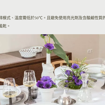
滌模式、溫度需低於50℃。且避免使用亮光劑及含酸鹼性質
風乾。