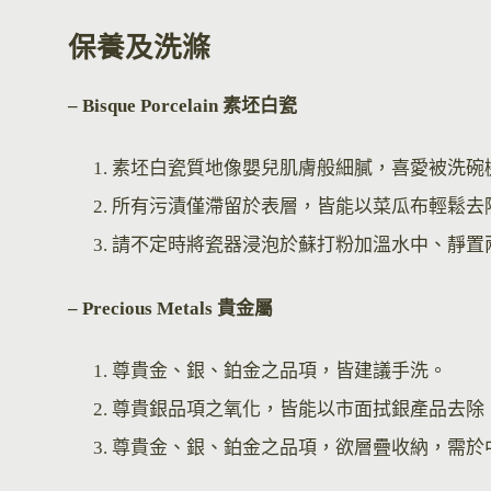
保養及洗滌
– Bisque Por
celain 素坯白瓷
素坯白瓷質地像嬰兒肌膚般細膩，喜愛被洗碗
所有污漬僅滯留於表層，皆能以菜瓜布輕鬆去
請不定時將瓷器浸泡於蘇打粉加溫水中、靜置
– Precious Metals 貴金屬
尊貴金、銀、鉑金之品項，皆建議手洗。
尊貴銀品項之氧化，皆能以市面拭銀產品去除
尊貴金、銀、鉑金之品項，欲層疊收納，需於