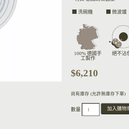
洗碗機
微波爐
100% 德國手
絕不沾
工製作
$
6,210
尚有庫存 (允許無庫存下單)
加入購物