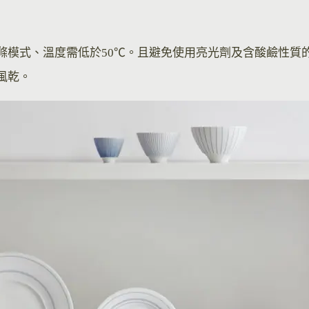
滌模式、溫度需低於50℃。且避免使用亮光劑及含酸鹼性質
風乾。