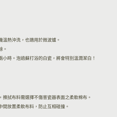
機溫熱沖洗，也適用於微波爐。
除。
兩小時。泡過蘇打浴的白瓷，將會特別溫潤潔白！
，擦拭布料需選擇不傷害瓷器表面之柔軟棉布。
中間放置柔軟布料，防止互相碰撞。