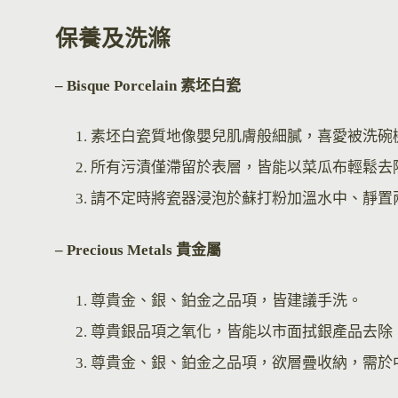
保養及洗滌
– Bisque Por
celain 素坯白瓷
素坯白瓷質地像嬰兒肌膚般細膩，喜愛被洗碗
所有污漬僅滯留於表層，皆能以菜瓜布輕鬆去
請不定時將瓷器浸泡於蘇打粉加溫水中、靜置
– Precious Metals 貴金屬
尊貴金、銀、鉑金之品項，皆建議手洗。
尊貴銀品項之氧化，皆能以市面拭銀產品去除
尊貴金、銀、鉑金之品項，欲層疊收納，需於