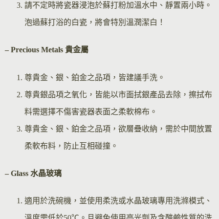
請不定時將瓷器浸泡於蘇打粉加溫水中、靜置兩小時。
泡過蘇打浴的白瓷，將會特別溫潤潔白！
– Precious Metals 貴金屬
尊貴金、銀、鉑金之品項，皆建議手洗。
尊貴銀品項之氧化，皆能以市面拭銀產品去除，擦拭布
料需選擇不傷害瓷器表面之柔軟棉布。
尊貴金、銀、鉑金之品項，欲層疊收納，需於中間放置
柔軟布料，防止互相碰撞。
– Glass 水晶玻璃
適用於洗碗機，並使用柔洗或水晶玻璃專用洗滌模式、
溫度需低於50℃。且避免使用亮光劑及含酸鹼性質的洗