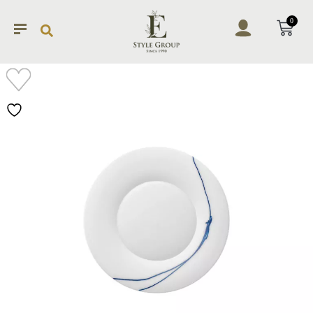
0
加入
願望
清單