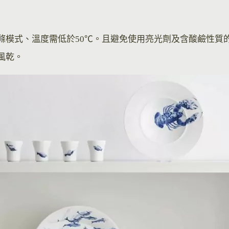
滌模式、溫度需低於50℃。且避免使用亮光劑及含酸鹼性質
風乾。