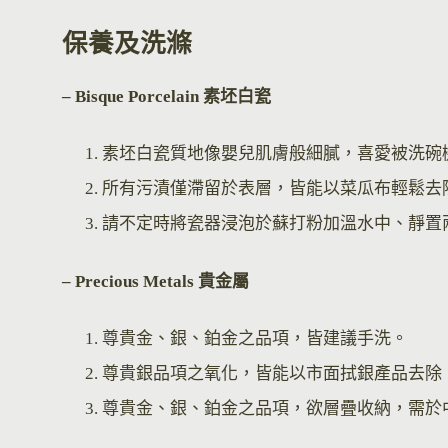
保養及洗滌
– Bisque Por
celain 素坯白瓷
素坯白瓷質地像嬰兒肌膚般細膩，喜愛被洗碗
所有污漬僅滯留於表層，皆能以菜瓜布輕鬆去
請不定時將瓷器浸泡於蘇打粉加溫水中、靜置
– Precious Metals 貴金屬
尊貴金、銀、鉑金之品項，皆建議手洗。
尊貴銀品項之氧化，皆能以市面拭銀產品去除
尊貴金、銀、鉑金之品項，欲層疊收納，需於