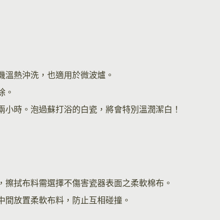
機溫熱沖洗，也適用於微波爐。
除。
兩小時。泡過蘇打浴的白瓷，將會特別溫潤潔白！
，擦拭布料需選擇不傷害瓷器表面之柔軟棉布。
中間放置柔軟布料，防止互相碰撞。