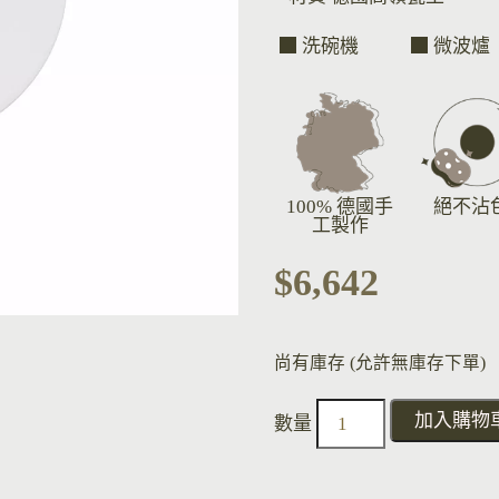
洗碗機
微波爐
100% 德國手
絕不沾
工製作
$
6,642
尚有庫存 (允許無庫存下單)
加入購物