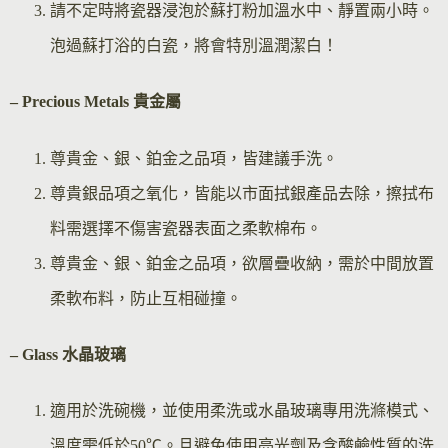
請不定時將瓷器浸泡於蘇打粉加溫水中、靜置兩小時。
泡過蘇打浴的白瓷，將會特別溫潤潔白！
– Precious Metals 貴金屬
尊貴金、銀、鉑金之品項，皆建議手洗。
尊貴銀品項之氧化，皆能以市面拭銀產品去除，擦拭布
料需選擇不傷害瓷器表面之柔軟棉布。
尊貴金、銀、鉑金之品項，欲層疊收納，需於中間放置
柔軟布料，防止互相碰撞。
– Glass 水晶玻璃
適用於洗碗機，並使用柔洗或水晶玻璃專用洗滌模式、
溫度需低於50℃。且避免使用亮光劑及含酸鹼性質的洗