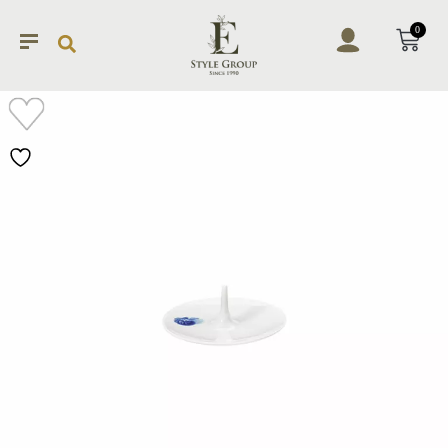
0
加入
願望
清單