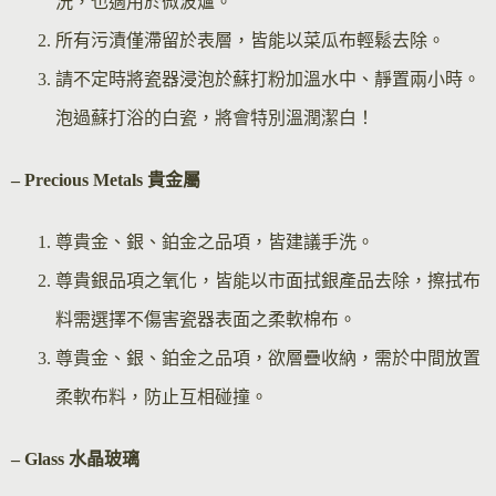
洗，也適用於微波爐。
所有污漬僅滯留於表層，皆能以菜瓜布輕鬆去除。
請不定時將瓷器浸泡於蘇打粉加溫水中、靜置兩小時。
泡過蘇打浴的白瓷，將會特別溫潤潔白！
– Precious Metals 貴金屬
尊貴金、銀、鉑金之品項，皆建議手洗。
尊貴銀品項之氧化，皆能以市面拭銀產品去除，擦拭布
料需選擇不傷害瓷器表面之柔軟棉布。
尊貴金、銀、鉑金之品項，欲層疊收納，需於中間放置
柔軟布料，防止互相碰撞。
– Glass 水晶玻璃