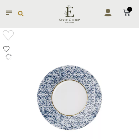
0
加入
願望
清單