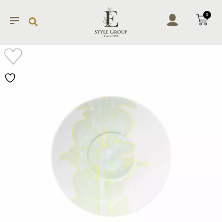
0
加入
願望
清單