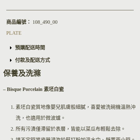
商品編號：
108_490_00
PLATE
預購配送時間
付款及配送方式
保養及洗滌
– Bisque Por
celain 素坯白瓷
素坯白瓷質地像嬰兒肌膚般細膩，喜愛被洗碗機溫熱沖
洗，也適用於微波爐。
所有污漬僅滯留於表層，皆能以菜瓜布輕鬆去除。
請不定時將瓷器浸泡於蘇打粉加溫水中、靜置兩小時。