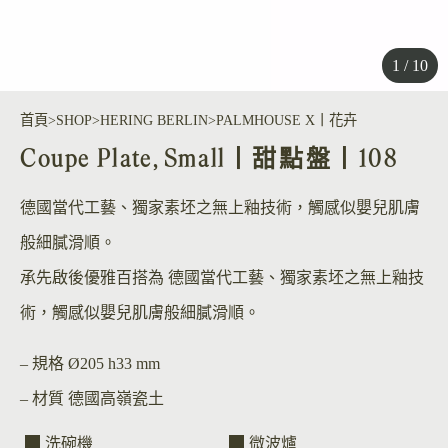
1 / 10
首頁
SHOP
HERING BERLIN
PALMHOUSE X丨花卉
Coupe Plate, Small丨甜點盤丨108
德國當代工藝、獨家素坯之無上釉技術，觸感似嬰兒肌膚
般細膩滑順。
承先啟後優雅百搭為 德國當代工藝、獨家素坯之無上釉技
術，觸感似嬰兒肌膚般細膩滑順。
– 規格
Ø205 h33 mm
– 材質
德國高嶺瓷土
洗碗機
微波爐