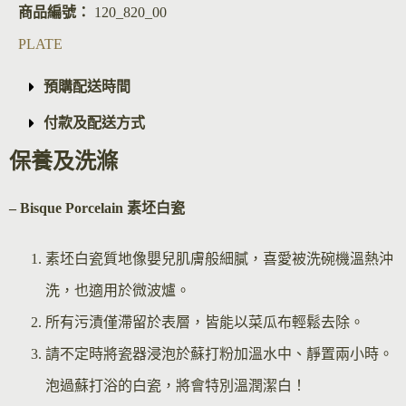
商品編號：
120_820_00
PLATE
預購配送時間
付款及配送方式
保養及洗滌
– Bisque Por
celain 素坯白瓷
素坯白瓷質地像嬰兒肌膚般細膩，喜愛被洗碗機溫熱沖
洗，也適用於微波爐。
所有污漬僅滯留於表層，皆能以菜瓜布輕鬆去除。
請不定時將瓷器浸泡於蘇打粉加溫水中、靜置兩小時。
泡過蘇打浴的白瓷，將會特別溫潤潔白！