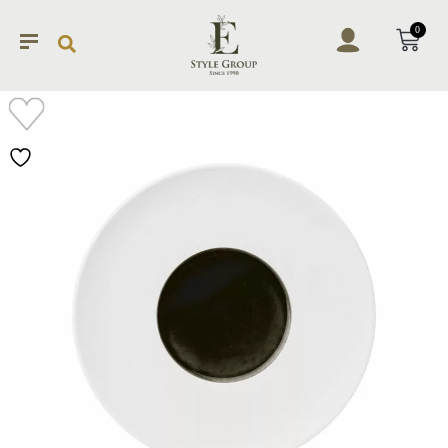
0
加入
願望
清單