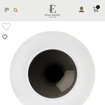
0
加入
願望
清單