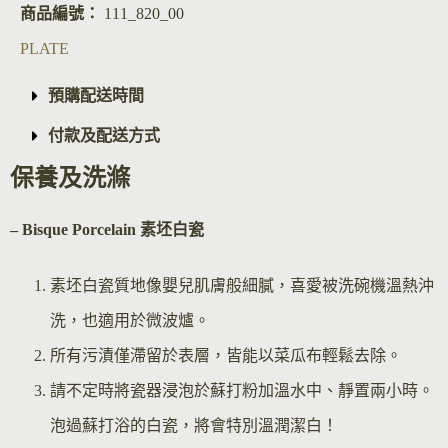
商品編號：
111_820_00
PLATE
預購配送時間
付款及配送方式
保養及洗滌
– Bisque Por
celain 素坯白瓷
素坯白瓷質地像嬰兒肌膚般細膩，喜愛被洗碗機溫熱沖
洗，也適用於微波爐。
所有污漬僅滯留於表層，皆能以菜瓜布輕鬆去除。
請不定時將瓷器浸泡於蘇打粉加溫水中、靜置兩小時。
泡過蘇打浴的白瓷，將會特別溫潤潔白！