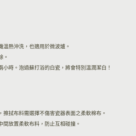
機溫熱沖洗，也適用於微波爐。
除。
兩小時。泡過蘇打浴的白瓷，將會特別溫潤潔白！
，擦拭布料需選擇不傷害瓷器表面之柔軟棉布。
中間放置柔軟布料，防止互相碰撞。