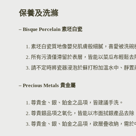
保養及洗滌
– Bisque Por
celain 素坯白瓷
素坯白瓷質地像嬰兒肌膚般細膩，喜愛被洗碗
所有污漬僅滯留於表層，皆能以菜瓜布輕鬆去
請不定時將瓷器浸泡於蘇打粉加溫水中、靜置
– Precious Metals 貴金屬
尊貴金、銀、鉑金之品項，皆建議手洗。
尊貴銀品項之氧化，皆能以市面拭銀產品去除
尊貴金、銀、鉑金之品項，欲層疊收納，需於