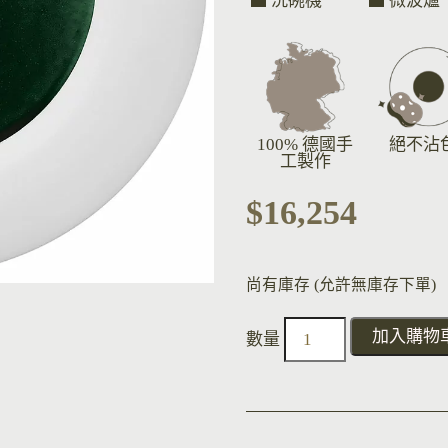
洗碗機
微波爐
100% 德國手
絕不沾
工製作
$
16,254
尚有庫存 (允許無庫存下單)
加入購物