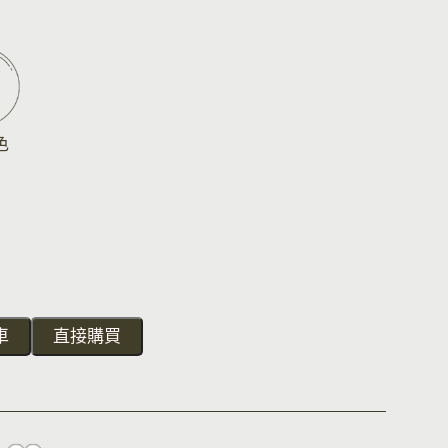
色
車
直接購買