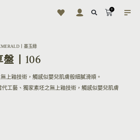
0
EMERALD丨墨玉綠
享盤丨106
之無上釉技術，觸感似嬰兒肌膚般細膩滑順。
當代工藝、獨家素坯之無上釉技術，觸感似嬰兒肌膚