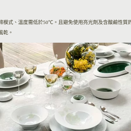
滌模式、溫度需低於50℃。且避免使用亮光劑及含酸鹼性質
風乾。