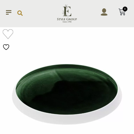
0
加入
願望
清單