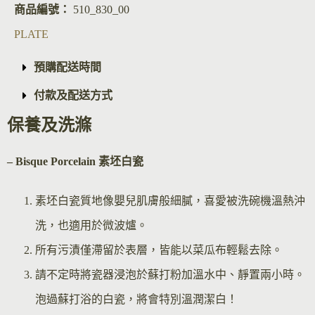
商品編號：
510_830_00
PLATE
預購配送時間
付款及配送方式
保養及洗滌
– Bisque Por
celain 素坯白瓷
素坯白瓷質地像嬰兒肌膚般細膩，喜愛被洗碗機溫熱沖
洗，也適用於微波爐。
所有污漬僅滯留於表層，皆能以菜瓜布輕鬆去除。
請不定時將瓷器浸泡於蘇打粉加溫水中、靜置兩小時。
泡過蘇打浴的白瓷，將會特別溫潤潔白！