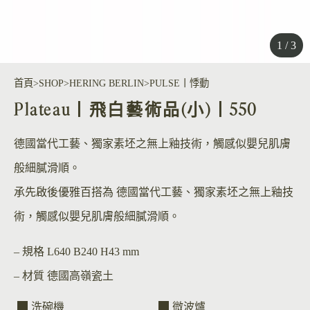
1 / 3
首頁
SHOP
HERING BERLIN
PULSE丨悸動
Plateau丨飛白藝術品(小)丨550
德國當代工藝、獨家素坯之無上釉技術，觸感似嬰兒肌膚
般細膩滑順。
承先啟後優雅百搭為 德國當代工藝、獨家素坯之無上釉技
術，觸感似嬰兒肌膚般細膩滑順。
– 規格
L640 B240 H43 mm
– 材質
德國高嶺瓷土
洗碗機
微波爐