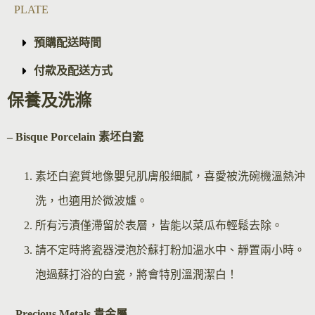
PLATE
預購配送時間
付款及配送方式
保養及洗滌
– Bisque Por
celain 素坯白瓷
素坯白瓷質地像嬰兒肌膚般細膩，喜愛被洗碗機溫熱沖
洗，也適用於微波爐。
所有污漬僅滯留於表層，皆能以菜瓜布輕鬆去除。
請不定時將瓷器浸泡於蘇打粉加溫水中、靜置兩小時。
泡過蘇打浴的白瓷，將會特別溫潤潔白！
– Precious Metals 貴金屬