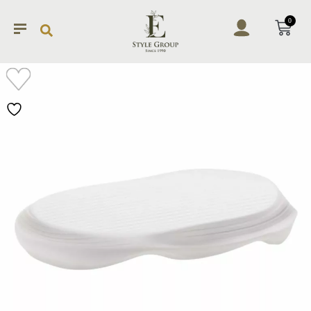
0
加入
願望
清單